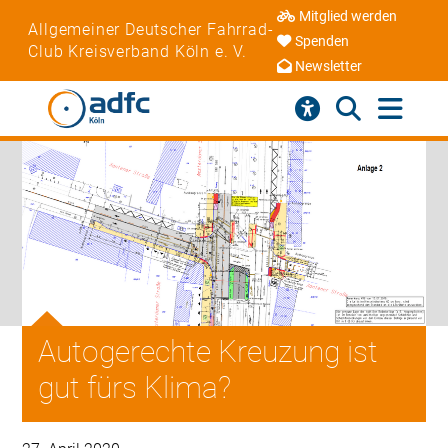
Mitglied werden
Allgemeiner Deutscher Fahrrad-
Spenden
Club Kreisverband Köln e. V.
Newsletter
Autogerechte Kreuzung ist
gut fürs Klima?