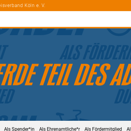
isverband Köln e. V.
Als Spender*in
Als Ehrenamtliche*r
Als Fördermitglied
A