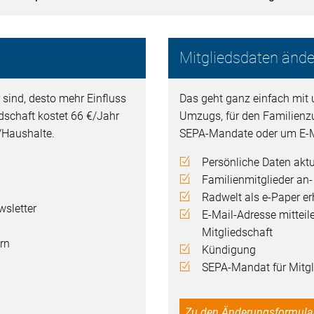
Mitgliedsdaten ände
 sind, desto mehr Einfluss
Das geht ganz einfach mit 
edschaft kostet 66 €/Jahr
Umzugs, für den Familienz
n/Haushalte.
SEPA-Mandate oder um E-M
Persönliche Daten aktu
Familienmitglieder an
Radwelt als e-Paper er
sletter
E-Mail-Adresse mitteil
Mitgliedschaft
rn
Kündigung
SEPA-Mandat für Mitgli
Zu den Änderungsformula