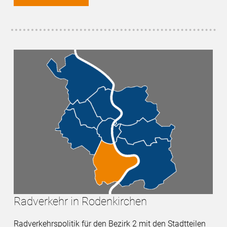
Radverkehr in Rodenkirchen
Radverkehrspolitik für den Bezirk 2 mit den Stadtteilen