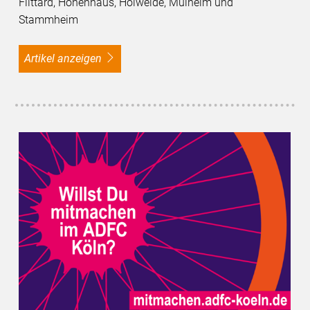
Flittard, Höhenhaus, Holweide, Mülheim und
Stammheim
Artikel anzeigen