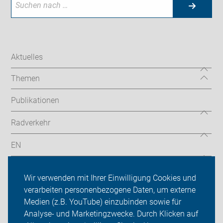
Aktuelles
Themen
Publikationen
Radverkehr
EN
Radtouren
Wir verwenden mit Ihrer Einwilligung Cookies und
ADFC Köln
verarbeiten personenbezogene Daten, um externe
Medien (z.B. YouTube) einzubinden sowie für
Sei dabei
Analyse- und Marketingzwecke. Durch Klicken auf