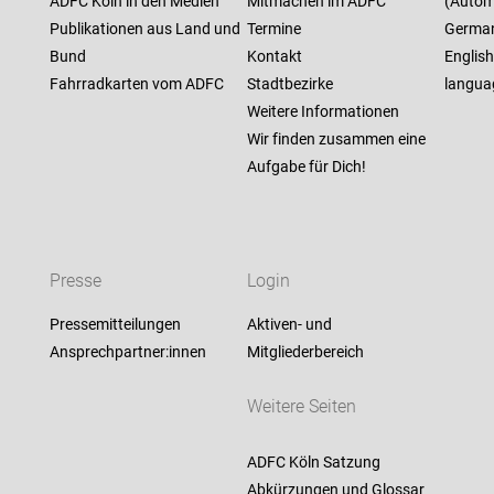
ADFC Köln in den Medien
Mitmachen im ADFC
(Autom
Publikationen aus Land und
Termine
German 
Bund
Kontakt
Englis
Fahrradkarten vom ADFC
Stadtbezirke
langua
Weitere Informationen
Wir finden zusammen eine
Aufgabe für Dich!
Presse
Login
Pressemitteilungen
Aktiven- und
Ansprechpartner:innen
Mitgliederbereich
Weitere Seiten
ADFC Köln Satzung
Abkürzungen und Glossar