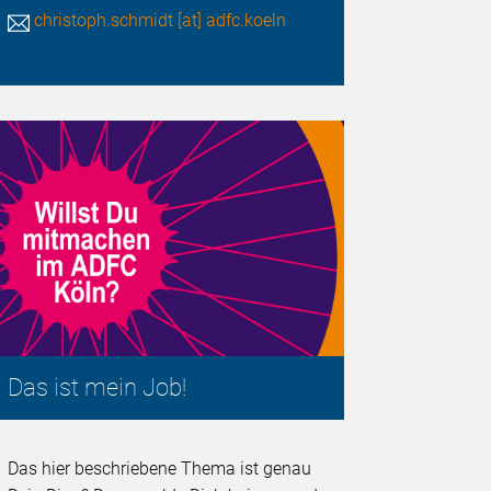
christoph.schmidt [at] adfc.koeln
Das ist mein Job!
Das hier beschriebene Thema ist genau