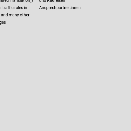
ated Translation))
und Radreisen
traffic rules in
Ansprechpartner:innen
h and many other
ges