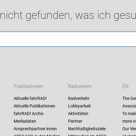
 nicht gefunden, was ich gesu
Publikationen
Radverkehr
EN
Aktuelle fahrRAD!
Radverkehr
The Ge
Aktuelle Publikationen
Lobbyarbeit
Associa
fahrRAD! Archiv
Aktivitäten
To mak
Mediadaten
Partner
more o
Ansprechpartner:innen
Nachhaltigkeitsziele
Our Web