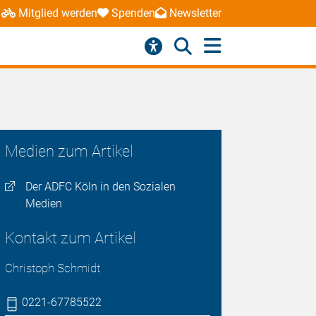
Mitglied werden
Spenden
Newsletter
Medien zum Artikel
Der ADFC Köln in den Sozialen
Medien
Kontakt zum Artikel
Christoph Schmidt
0221-67785522