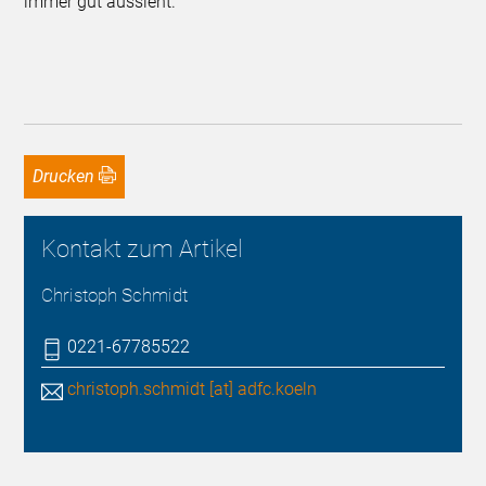
immer gut aussieht.
Drucken
Kontakt zum Artikel
Christoph Schmidt
0221-67785522
christoph.schmidt [at] adfc.koeln