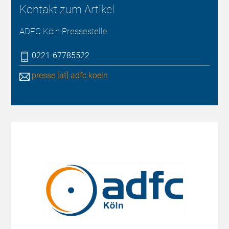
Kontakt zum Artikel
ADFC Köln Pressestelle
0221-67785522
presse [at] adfc.koeln