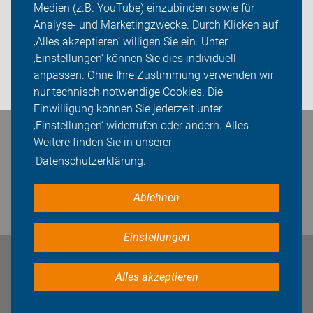
Medien (z.B. YouTube) einzubinden sowie für
Sei dabei
Analyse- und Marketingzwecke. Durch Klicken auf
‚Alles akzeptieren‘ willigen Sie ein. Unter
Presse
‚Einstellungen‘ können Sie dies individuell
anpassen. Ohne Ihre Zustimmung verwenden wir
Login
nur technisch notwendige Cookies. Die
Einwilligung können Sie jederzeit unter
‚Einstellungen‘ widerrufen oder ändern. Alles
Bleiben Sie in Kontakt
Weitere finden Sie in unserer
Datenschutzerklärung.
Ablehnen
Einstellungen
Impressum
Datenschutz
Cookie-Einstellungen
Alles akzeptieren