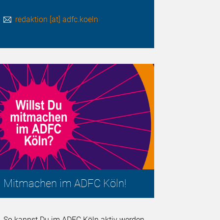
redaktion [at] adfc.koeln
Mitmachen im ADFC Köln!
So kannst Du im ADFC Köln aktiv werden