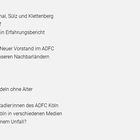
al, Sülz und Klettenberg
f
n Erfahrungsbericht
/ Neuer Vorstand im ADFC
nseren Nachbarländern
deln ohne Alter
Radler:innen des ADFC Köln
ln in verschiedenen Medien
inem Unfall?