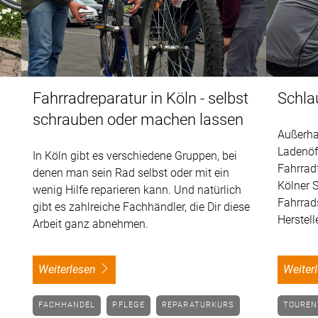
Fahrradreparatur in Köln - selbst
Schla
schrauben oder machen lassen
Außerha
Ladenöf
In Köln gibt es verschiedene Gruppen, bei
Fahrrad
z
denen man sein Rad selbst oder mit ein
Kölner 
wenig Hilfe reparieren kann. Und natürlich
Fahrrad
gibt es zahlreiche Fachhändler, die Dir diese
Herstelle
Arbeit ganz abnehmen.
weiterlesen
weite
FACHHANDEL
PFLEGE
REPARATURKURS
TOURE