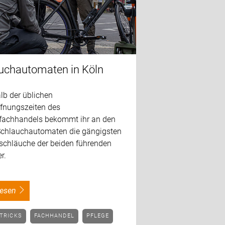
uchautomaten in Köln
lb der üblichen
fnungszeiten des
fachhandels bekommt ihr an den
Schlauchautomaten die gängigsten
schläuche der beiden führenden
r.
rlesen
NTRICKS
FACHHANDEL
PFLEGE