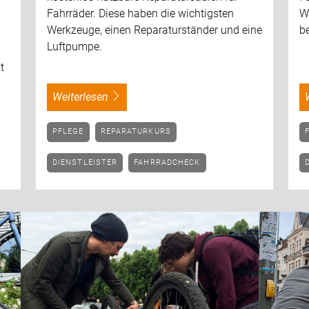
Fahrräder. Diese haben die wichtigsten
W
Werkzeuge, einen Reparaturständer und eine
b
h
Luftpumpe.
t
weiterlesen
PFLEGE
REPARATURKURS
DIENSTLEISTER
FAHRRADCHECK