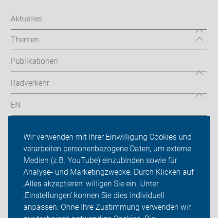
Aktuelles
Themen
Publikationen
Radverkehr
EN
Radtouren
Wir verwenden mit Ihrer Einwilligung Cookies und
ADFC Köln
verarbeiten personenbezogene Daten, um externe
Medien (z.B. YouTube) einzubinden sowie für
Sei dabei
Analyse- und Marketingzwecke. Durch Klicken auf
‚Alles akzeptieren‘ willigen Sie ein. Unter
Presse
‚Einstellungen‘ können Sie dies individuell
anpassen. Ohne Ihre Zustimmung verwenden wir
Login