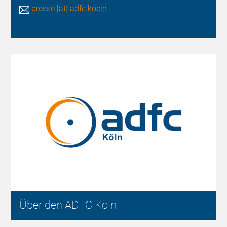
presse [at] adfc.koeln
Über den ADFC Köln