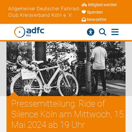
Mitglied werden
Allgemeiner Deutscher Fahrrad-
Spenden
Club Kreisverband Köln e. V.
Newsletter
Pressemitteilung: Ride of
Silence Köln am Mittwoch, 15.
Mai 2024 ab 19 Uhr