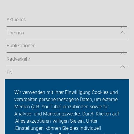
Aktuelles
Themen
Publikationen
Radverkehr
EN
Radtouren
Wir verwenden mit Ihrer Einwilligung Cookies und
ADFC Köln
verarbeiten personenbezogene Daten, um externe
Medien (z.B. YouTube) einzubinden sowie für
Sei dabei
Analyse- und Marketingzwecke. Durch Klicken auf
‚Alles akzeptieren‘ willigen Sie ein. Unter
Presse
‚Einstellungen‘ können Sie dies individuell