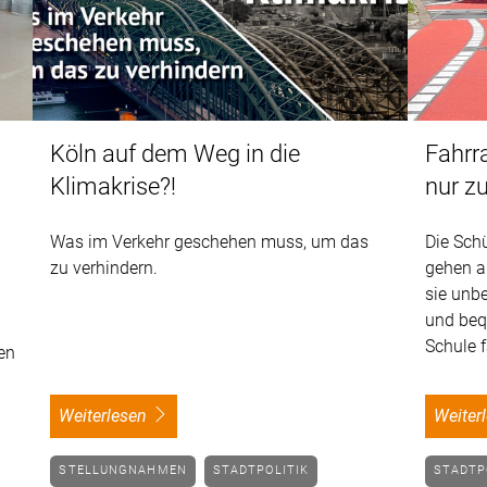
Köln auf dem Weg in die
Fahrr
Klimakrise?!
nur z
Was im Verkehr geschehen muss, um das
Die Sch
zu verhindern.
gehen au
sie unbe
und beq
Schule 
en
weiterlesen
weite
STELLUNGNAHMEN
STADTPOLITIK
STADTP