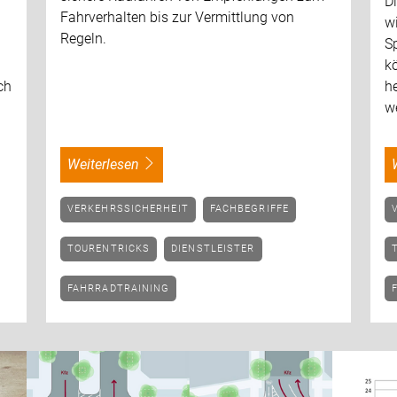
Di
Fahrverhalten bis zur Vermittlung von
wi
Regeln.
Sp
kö
ch
he
w
weiterlesen
VERKEHRSSICHERHEIT
FACHBEGRIFFE
TOURENTRICKS
DIENSTLEISTER
FAHRRADTRAINING