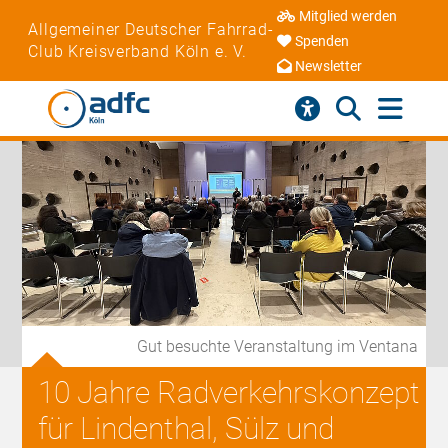
Mitglied werden
Allgemeiner Deutscher Fahrrad-
Spenden
Club Kreisverband Köln e. V.
Newsletter
Gut besuchte Veranstaltung im Ventana
10 Jahre Radverkehrskonzept
für Lindenthal, Sülz und