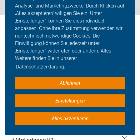
Analyse- und Marketingzwecke. Durch Klicken auf
‚Alles akzeptieren‘ willigen Sie ein. Unter
‚Einstellungen‘ können Sie dies individuell
anpassen. Ohne Ihre Zustimmung verwenden wir
nur technisch notwendige Cookies. Die
Häufige Fragen an den ADFC
Einwilligung können Sie jederzeit unter
‚Einstellungen‘ widerrufen oder ändern. Alles
Weitere finden Sie in unserer
Datenschutzerklärung.
Wie erreiche ich den ADFC Köln?
Ablehnen
Einstellungen
Was macht der ADFC?
Alles akzeptieren
Was bringt mir eine ADFC-