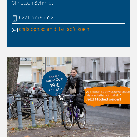
Christoph Schmidt
0221-67785522
christoph.schmidt [at] adfc.koeln