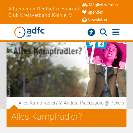
Mitglied werden
Allgemeiner Deutscher Fahrrad-
Spenden
Club Kreisverband Köln e. V.
Newsletter
Alles Kampfradler? © Andrea Piacquadio @ Pexels
Alles Kampfradler?