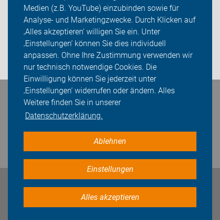
Medien (z.B. YouTube) einzubinden sowie für
Sei dabei
Analyse- und Marketingzwecke. Durch Klicken auf
‚Alles akzeptieren‘ willigen Sie ein. Unter
Presse
‚Einstellungen‘ können Sie dies individuell
anpassen. Ohne Ihre Zustimmung verwenden wir
Login
nur technisch notwendige Cookies. Die
Einwilligung können Sie jederzeit unter
‚Einstellungen‘ widerrufen oder ändern. Alles
Bleiben Sie in Kontakt
Weitere finden Sie in unserer
Datenschutzerklärung.
Ablehnen
Einstellungen
Impressum
Datenschutz
Cookie-Einstellungen
Alles akzeptieren