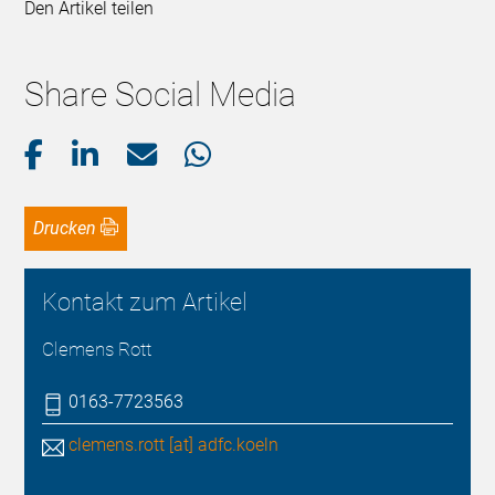
Den Artikel teilen
Share Social Media
Drucken
Kontakt zum Artikel
Clemens Rott
0163-7723563
clemens.rott [at] adfc.koeln