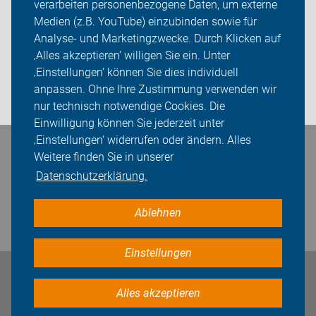
verarbeiten personenbezogene Daten, um externe
ADFC Köln
Medien (z.B. YouTube) einzubinden sowie für
Sei dabei
Analyse- und Marketingzwecke. Durch Klicken auf
‚Alles akzeptieren‘ willigen Sie ein. Unter
Presse
‚Einstellungen‘ können Sie dies individuell
anpassen. Ohne Ihre Zustimmung verwenden wir
Login
nur technisch notwendige Cookies. Die
Einwilligung können Sie jederzeit unter
‚Einstellungen‘ widerrufen oder ändern. Alles
Bleiben Sie in Kontakt
Weitere finden Sie in unserer
Datenschutzerklärung.
Ablehnen
Einstellungen
Impressum
Datenschutz
Cookie-Einstellungen
Alles akzeptieren