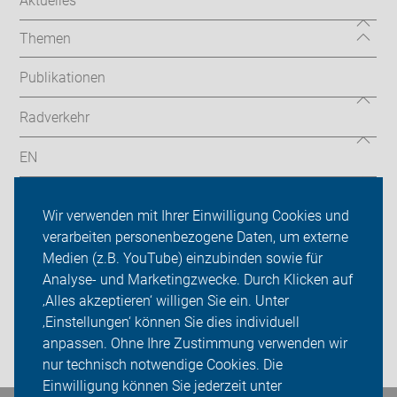
Aktuelles
Themen
Publikationen
Radverkehr
EN
Radtouren
Wir verwenden mit Ihrer Einwilligung Cookies und
ADFC Köln
verarbeiten personenbezogene Daten, um externe
Medien (z.B. YouTube) einzubinden sowie für
Sei dabei
Analyse- und Marketingzwecke. Durch Klicken auf
‚Alles akzeptieren‘ willigen Sie ein. Unter
Presse
‚Einstellungen‘ können Sie dies individuell
anpassen. Ohne Ihre Zustimmung verwenden wir
Login
nur technisch notwendige Cookies. Die
Einwilligung können Sie jederzeit unter