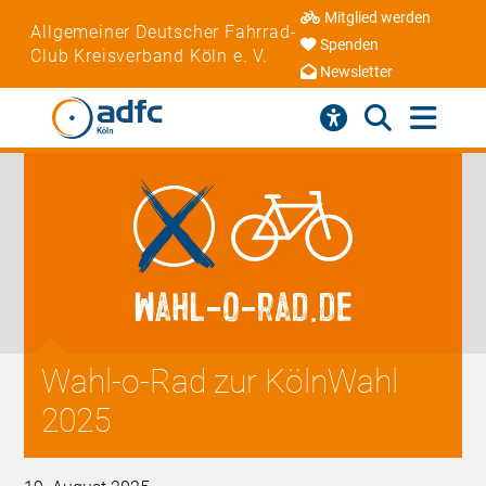
Mitglied werden
Allgemeiner Deutscher Fahrrad-
Spenden
Club Kreisverband Köln e. V.
Newsletter
Wahl-o-Rad zur KölnWahl
2025