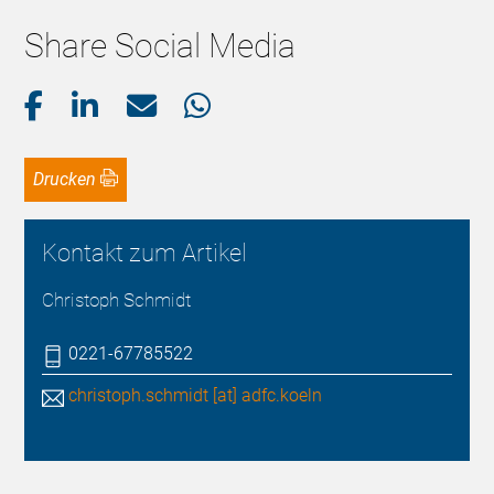
Share Social Media
Drucken
Kontakt zum Artikel
Christoph Schmidt
0221-67785522
christoph.schmidt [at] adfc.koeln